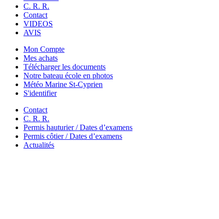
C. R. R.
Contact
VIDEOS
AVIS
Mon Compte
Mes achats
Télécharger les documents
Notre bateau école en photos
Météo Marine St-Cyprien
S'identifier
Contact
C. R. R.
Permis hauturier / Dates d’examens
Permis côtier / Dates d’examens
Actualités