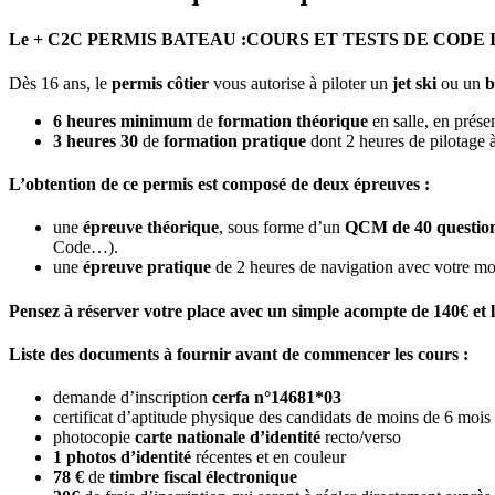
Le + C2C PERMIS BATEAU :COURS ET TESTS DE CODE 
Dès 16 ans, le
permis côtier
vous autorise à piloter un
jet ski
ou un
b
6 heures minimum
de
formation théorique
en salle, en prése
3 heures 30
de
formation pratique
dont 2 heures de pilotage à
L’obtention de ce permis est composé de deux épreuves :
une
épreuve théorique
, sous forme d’un
QCM de 40 questio
Code…).
une
épreuve pratique
de 2 heures de navigation avec votre mo
Pensez à réserver votre place avec un simple acompte de 140€ et l
Liste des documents à fournir avant de commencer les cours :
demande d’inscription
cerfa n°14681*03
certificat d’aptitude physique des candidats de moins de 6 mois
photocopie
carte nationale d’identité
recto/verso
1 photos d’identité
récentes et en couleur
78 €
de
timbre fiscal électronique