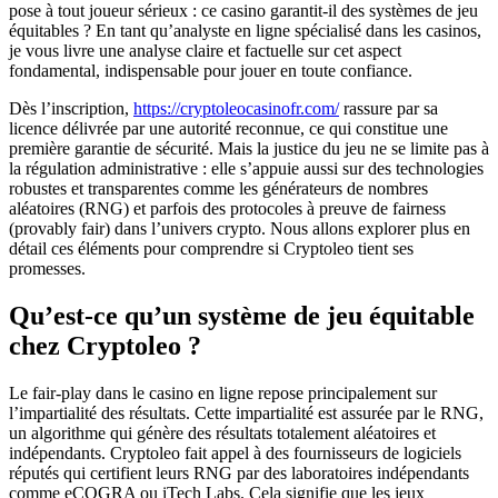
pose à tout joueur sérieux : ce casino garantit-il des systèmes de jeu
équitables ? En tant qu’analyste en ligne spécialisé dans les casinos,
je vous livre une analyse claire et factuelle sur cet aspect
fondamental, indispensable pour jouer en toute confiance.
Dès l’inscription,
https://cryptoleocasinofr.com/
rassure par sa
licence délivrée par une autorité reconnue, ce qui constitue une
première garantie de sécurité. Mais la justice du jeu ne se limite pas à
la régulation administrative : elle s’appuie aussi sur des technologies
robustes et transparentes comme les générateurs de nombres
aléatoires (RNG) et parfois des protocoles à preuve de fairness
(provably fair) dans l’univers crypto. Nous allons explorer plus en
détail ces éléments pour comprendre si Cryptoleo tient ses
promesses.
Qu’est-ce qu’un système de jeu équitable
chez Cryptoleo ?
Le fair-play dans le casino en ligne repose principalement sur
l’impartialité des résultats. Cette impartialité est assurée par le RNG,
un algorithme qui génère des résultats totalement aléatoires et
indépendants. Cryptoleo fait appel à des fournisseurs de logiciels
réputés qui certifient leurs RNG par des laboratoires indépendants
comme eCOGRA ou iTech Labs. Cela signifie que les jeux