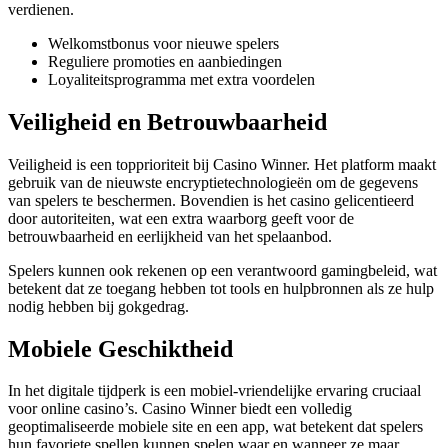
verdienen.
Welkomstbonus voor nieuwe spelers
Reguliere promoties en aanbiedingen
Loyaliteitsprogramma met extra voordelen
Veiligheid en Betrouwbaarheid
Veiligheid is een topprioriteit bij Casino Winner. Het platform maakt
gebruik van de nieuwste encryptietechnologieën om de gegevens
van spelers te beschermen. Bovendien is het casino gelicentieerd
door autoriteiten, wat een extra waarborg geeft voor de
betrouwbaarheid en eerlijkheid van het spelaanbod.
Spelers kunnen ook rekenen op een verantwoord gamingbeleid, wat
betekent dat ze toegang hebben tot tools en hulpbronnen als ze hulp
nodig hebben bij gokgedrag.
Mobiele Geschiktheid
In het digitale tijdperk is een mobiel-vriendelijke ervaring cruciaal
voor online casino’s. Casino Winner biedt een volledig
geoptimaliseerde mobiele site en een app, wat betekent dat spelers
hun favoriete spellen kunnen spelen waar en wanneer ze maar