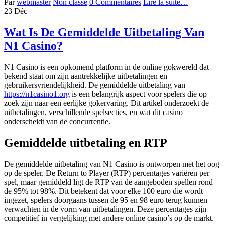
Par
webmaster
Non classé
0 Commentaires
Lire la suite…
23
Déc
Wat Is De Gemiddelde Uitbetaling Van
N1 Casino?
N1 Casino is een opkomend platform in de online gokwereld dat
bekend staat om zijn aantrekkelijke uitbetalingen en
gebruikersvriendelijkheid. De gemiddelde uitbetaling van
https://n1casino1.org
is een belangrijk aspect voor spelers die op
zoek zijn naar een eerlijke gokervaring. Dit artikel onderzoekt de
uitbetalingen, verschillende spelsecties, en wat dit casino
onderscheidt van de concurrentie.
Gemiddelde uitbetaling en RTP
De gemiddelde uitbetaling van N1 Casino is ontworpen met het oog
op de speler. De Return to Player (RTP) percentages variëren per
spel, maar gemiddeld ligt de RTP van de aangeboden spellen rond
de 95% tot 98%. Dit betekent dat voor elke 100 euro die wordt
ingezet, spelers doorgaans tussen de 95 en 98 euro terug kunnen
verwachten in de vorm van uitbetalingen. Deze percentages zijn
competitief in vergelijking met andere online casino’s op de markt.