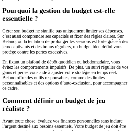
Pourquoi la gestion du budget est-elle
essentielle ?
Gérer son budget ne signifie pas uniquement limiter ses dépenses,
c’est aussi comprendre ses capacités et fixer des règles claires. Sur
Betano, où la tentation de prolonger les sessions est forte grâce à des
jeux captivants et des bonus réguliers, un budget bien défini vous
protège contre les pertes excessives.
En fixant un plafond de dépôt quotidien ou hebdomadaire, vous
évitez les comportements impulsifs. De plus, un suivi régulier de vos
gains et pertes vous aide à ajuster votre stratégie en temps réel.
Betano offre des outils responsables, comme des limites
personnalisables et des options d’auto-exclusion, pour accompagner
ce cadre.
Comment définir un budget de jeu
réaliste ?
Avant toute chose, évaluez vos finances personnelles sans inclure
l’argent destiné aux besoins essentiels. Votre budget de jeu doit être