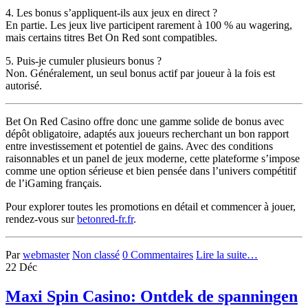
4. Les bonus s’appliquent-ils aux jeux en direct ?
En partie. Les jeux live participent rarement à 100 % au wagering,
mais certains titres Bet On Red sont compatibles.
5. Puis-je cumuler plusieurs bonus ?
Non. Généralement, un seul bonus actif par joueur à la fois est
autorisé.
Bet On Red Casino offre donc une gamme solide de bonus avec
dépôt obligatoire, adaptés aux joueurs recherchant un bon rapport
entre investissement et potentiel de gains. Avec des conditions
raisonnables et un panel de jeux moderne, cette plateforme s’impose
comme une option sérieuse et bien pensée dans l’univers compétitif
de l’iGaming français.
Pour explorer toutes les promotions en détail et commencer à jouer,
rendez-vous sur
betonred-fr.fr
.
Par
webmaster
Non classé
0 Commentaires
Lire la suite…
22
Déc
Maxi Spin Casino: Ontdek de spanningen